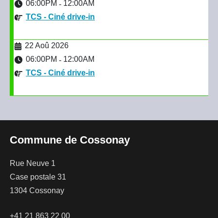
06:00PM
12:00AM
-
TCS - Ciné drive-in
22 Aoû 2026
06:00PM
12:00AM
-
TCS - Ciné drive-in
Commune de Cossonay
Rue Neuve 1
Case postale 31
1304 Cossonay
+41 21 863 22 00