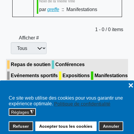
Noël de la Vieille Ville
par
greffe
:: Manifestations
Limite de la pagination
1 - 0 / 0 items
Afficher #
Repas de soutien
Conférences
Evénements sportifs
Expositions
Manifestations
❌
Concerts & théâtre
Visite guidée
Toutes…
Ce site web utilise des cookies pour vous garantir une
expérience optimale.
Politique de confidentialité
Réglages
◮
Copyright © 2026 cossonay.ch - tous droits réservés | site :
Refuser
Accepter tous les cookies
Annuler
solutions informatiques