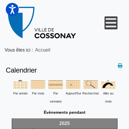
Vous êtes ici :
Accueil
Calendrier
Par année
Par mois
Par
Aujourd'hui
Rechercher
Aller au
semaine
mois
Évènements pendant
2025