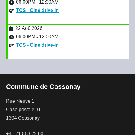
06:00PM
12:00AM
-
TCS - Ciné drive-in
22 Aoû 2026
06:00PM
12:00AM
-
TCS - Ciné drive-in
Commune de Cossonay
Rue Neuve 1
Case postale 31
1304 Cossonay
+41 21 863 22 00