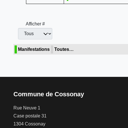
Afficher #
Manifestations
Toutes…
Commune de Cossonay
Rue Neuve 1
Case postale 31
1304 Cossonay