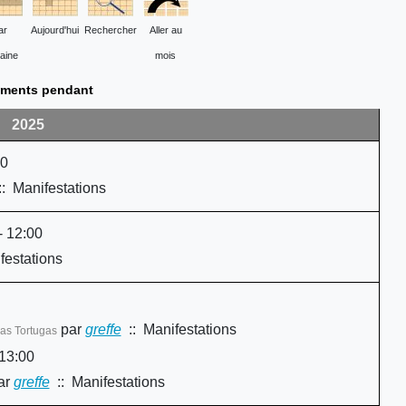
ar
Aujourd'hui
Rechercher
Aller au
aine
mois
ments pendant
2025
00
: Manifestations
- 12:00
festations
par
greffe
:: Manifestations
as Tortugas
13:00
ar
greffe
:: Manifestations