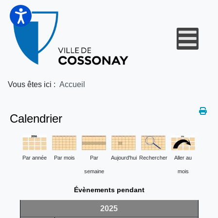
Vous êtes ici :
Accueil
Calendrier
Par année
Par mois
Par
Aujourd'hui
Rechercher
Aller au
semaine
mois
Évènements pendant
2025