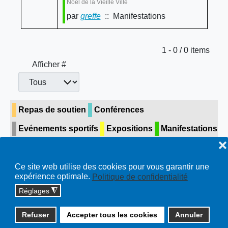
Noël de la Vieille Ville
par
greffe
:: Manifestations
Limite de la pagination
1 - 0 / 0 items
Afficher #
Repas de soutien
Conférences
Evénements sportifs
Expositions
Manifestations
❌
Concerts & théâtre
Visite guidée
Toutes…
Ce site web utilise des cookies pour vous garantir une
expérience optimale.
Politique de confidentialité
Réglages
◮
Copyright © 2026 cossonay.ch - tous droits réservés | site :
Refuser
Accepter tous les cookies
Annuler
solutions informatiques