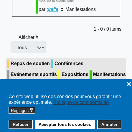
Noël de la Vieille Ville
par
greffe
:: Manifestations
Limite de la pagination
1 - 0 / 0 items
Afficher #
Repas de soutien
Conférences
Evénements sportifs
Expositions
Manifestations
❌
Concerts & théâtre
Visite guidée
Toutes…
Ce site web utilise des cookies pour vous garantir une
expérience optimale.
Politique de confidentialité
Réglages
◮
Copyright © 2026 cossonay.ch - tous droits réservés | site :
Refuser
Accepter tous les cookies
Annuler
solutions informatiques