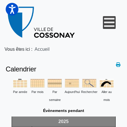
Vous êtes ici :
Accueil
Calendrier
Par année
Par mois
Par
Aujourd'hui
Rechercher
Aller au
semaine
mois
Évènements pendant
2025