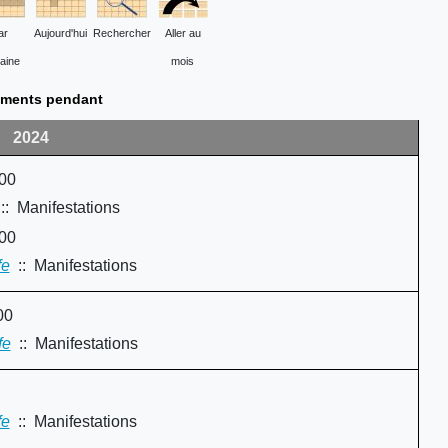
ar
Aujourd'hui
Rechercher
Aller au
aine
mois
ments pendant
2024
:00
: Manifestations
:00
fe
:: Manifestations
00
fe
:: Manifestations
fe
:: Manifestations