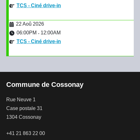
TCS - Ciné drive-in
22 Aoû 2026
06:00PM
12:00AM
-
TCS - Ciné drive-in
Commune de Cossonay
Rue Neuve 1
Case postale 31
1304 Cossonay
+41 21 863 22 00