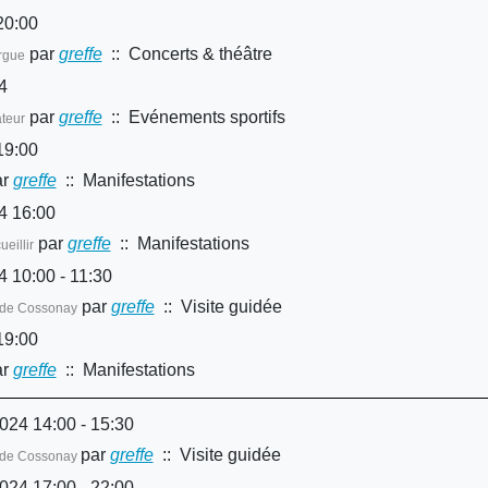
20:00
par
greffe
:: Concerts & théâtre
rgue
4
par
greffe
:: Evénements sportifs
ateur
19:00
r
greffe
:: Manifestations
4 16:00
par
greffe
:: Manifestations
eillir
 10:00 - 11:30
par
greffe
:: Visite guidée
le de Cossonay
19:00
r
greffe
:: Manifestations
2024 14:00 - 15:30
par
greffe
:: Visite guidée
le de Cossonay
2024 17:00 - 22:00