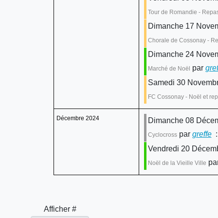
Tour de Romandie - Repas
Dimanche 17 Novemb
Chorale de Cossonay - Re
Dimanche 24 Novemb
par
gre
Marché de Noël
Samedi 30 Novembr
FC Cossonay - Noël et rep
Décembre 2024
Dimanche 08 Décem
par
greffe
:
Cyclocross
Vendredi 20 Décemb
pa
Noël de la Vieille Ville
Afficher #