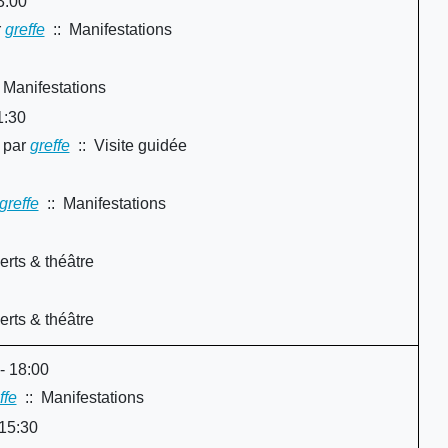
3:00
r
greffe
:: Manifestations
 Manifestations
1:30
par
greffe
:: Visite guidée
y
greffe
:: Manifestations
rts & théâtre
rts & théâtre
- 18:00
ffe
:: Manifestations
 15:30