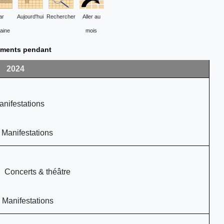
ar
Aujourd'hui
Rechercher
Aller au
aine
mois
ments pendant
2024
nifestations
 Manifestations
 Concerts & théâtre
 Manifestations