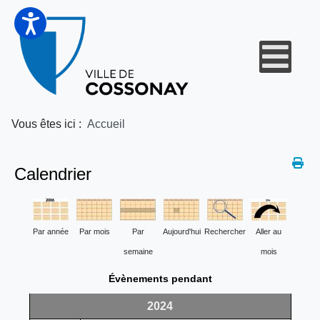
Vous êtes ici :
Accueil
Calendrier
Par année
Par mois
Par
Aujourd'hui
Rechercher
Aller au
semaine
mois
Évènements pendant
2024