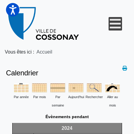
Vous êtes ici :
Accueil
Calendrier
Par année
Par mois
Par
Aujourd'hui
Rechercher
Aller au
semaine
mois
Évènements pendant
2024