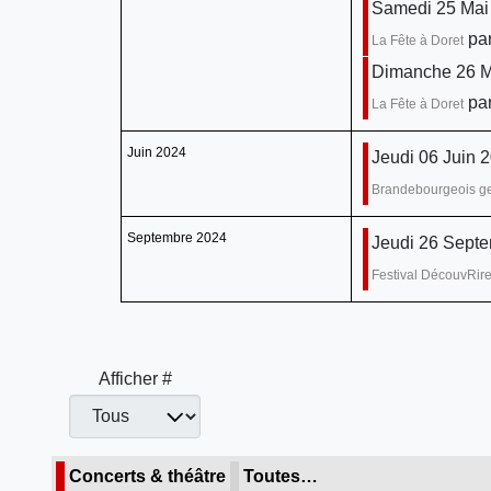
Samedi 25 Mai
pa
La Fête à Doret
Dimanche 26 M
pa
La Fête à Doret
Juin 2024
Jeudi 06 Juin 
Brandebourgeois ge
Septembre 2024
Jeudi 26 Sept
Festival DécouvRir
Afficher #
Concerts & théâtre
Toutes…