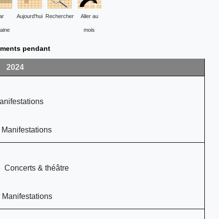
ar
Aujourd'hui
Rechercher
Aller au
aine
mois
ments pendant
2024
nifestations
 Manifestations
 Concerts & théâtre
 Manifestations