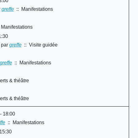
3:00
r
greffe
:: Manifestations
 Manifestations
1:30
par
greffe
:: Visite guidée
y
greffe
:: Manifestations
rts & théâtre
rts & théâtre
- 18:00
ffe
:: Manifestations
 15:30