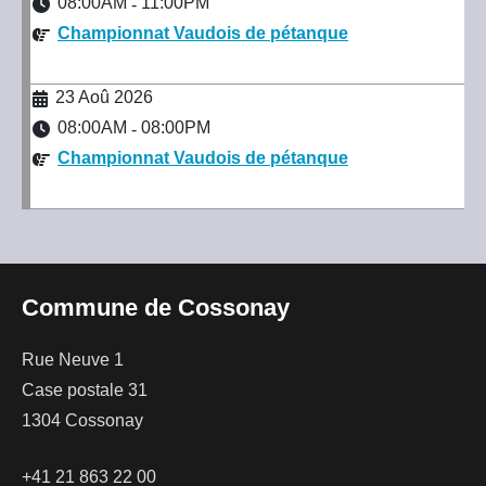
08:00AM
11:00PM
-
Championnat Vaudois de pétanque
23 Aoû 2026
08:00AM
08:00PM
-
Championnat Vaudois de pétanque
Commune de Cossonay
Rue Neuve 1
Case postale 31
1304 Cossonay
+41 21 863 22 00