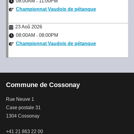
08:00AM
11:00PM
-
Championnat Vaudois de pétanque
23 Aoû 2026
08:00AM
08:00PM
-
Championnat Vaudois de pétanque
Commune de Cossonay
Rue Neuve 1
Case postale 31
1304 Cossonay
+41 21 863 22 00