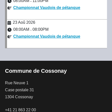
08:00AM
11:00PM
-
Championnat Vaudois de pétanque
23 Aoû 2026
08:00AM
08:00PM
-
Championnat Vaudois de pétanque
Commune de Cossonay
Rue Neuve 1
Case postale 31
1304 Cossonay
+41 21 863 22 00