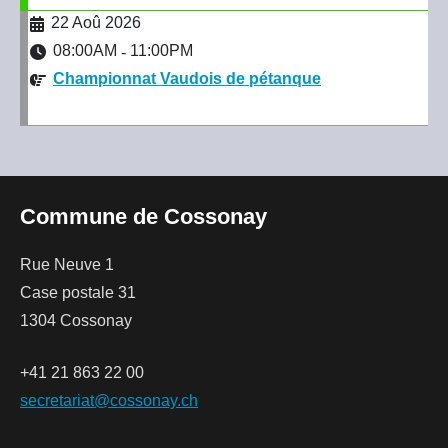
22 Aoû 2026
08:00AM
11:00PM
-
Championnat Vaudois de pétanque
Commune de Cossonay
Rue Neuve 1
Case postale 31
1304 Cossonay
+41 21 863 22 00
secretariat@cossonay.ch