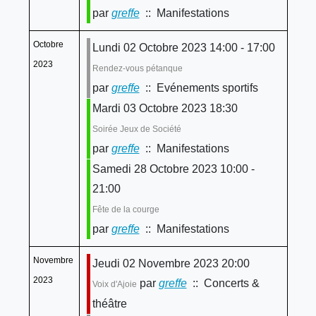
par
greffe
:: Manifestations
Octobre
Lundi 02 Octobre 2023 14:00 - 17:00
2023
Rendez-vous pétanque
par
greffe
:: Evénements sportifs
Mardi 03 Octobre 2023 18:30
Soirée Jeux de Société
par
greffe
:: Manifestations
Samedi 28 Octobre 2023 10:00 -
21:00
Fête de la courge
par
greffe
:: Manifestations
Novembre
Jeudi 02 Novembre 2023 20:00
2023
par
greffe
:: Concerts &
Voix d'Ajoie
théâtre