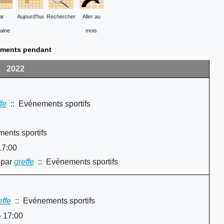
ar
Aujourd'hui
Rechercher
Aller au
aine
mois
ments pendant
2022
fe
:: Evénements sportifs
ents sportifs
17:00
par
greffe
:: Evénements sportifs
effe
:: Evénements sportifs
- 17:00