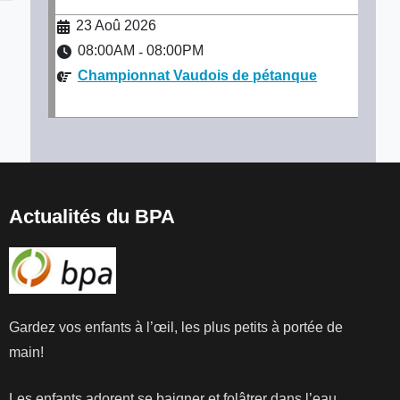
23 Aoû 2026
08:00AM
08:00PM
-
Championnat Vaudois de pétanque
Actualités du BPA
Gardez vos enfants à l’œil, les plus petits à portée de
main!
Les enfants adorent se baigner et folâtrer dans l’eau.