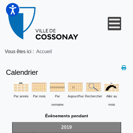
Vous êtes ici :
Accueil
Calendrier
Par année
Par mois
Par
Aujourd'hui
Rechercher
Aller au
semaine
mois
Évènements pendant
2019