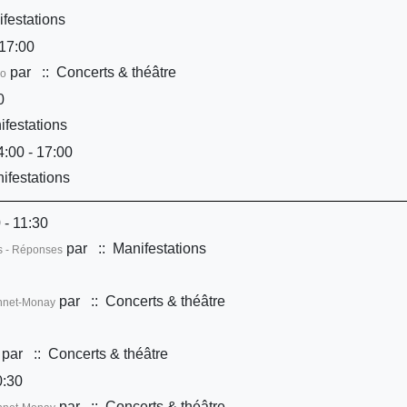
festations
17:00
par
:: Concerts & théâtre
Co
0
festations
:00 - 17:00
ifestations
 - 11:30
par
:: Manifestations
ns - Réponses
par
:: Concerts & théâtre
onnet-Monay
par
:: Concerts & théâtre
0:30
par
:: Concerts & théâtre