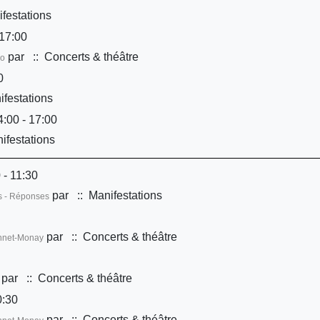
festations
17:00
par
:: Concerts & théâtre
Co
0
festations
:00 - 17:00
ifestations
 - 11:30
par
:: Manifestations
ns - Réponses
par
:: Concerts & théâtre
onnet-Monay
par
:: Concerts & théâtre
0:30
par
:: Concerts & théâtre