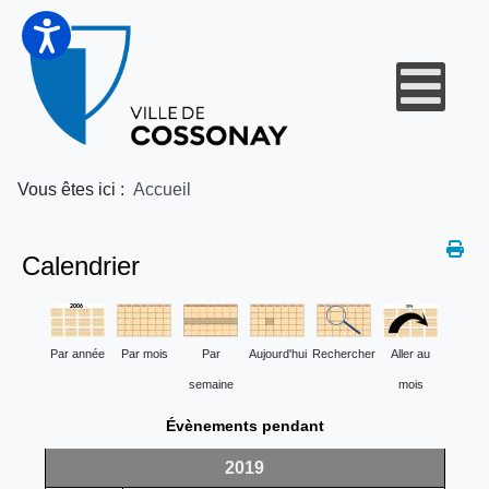
Vous êtes ici :
Accueil
Calendrier
Par année
Par mois
Par
Aujourd'hui
Rechercher
Aller au
semaine
mois
Évènements pendant
2019