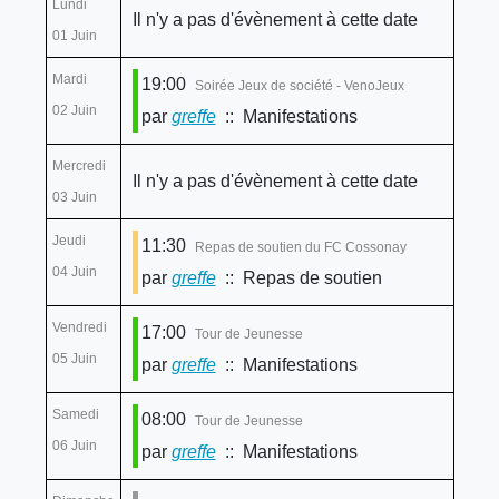
Lundi
Il n'y a pas d'évènement à cette date
01 Juin
Mardi
19:00
Soirée Jeux de société - VenoJeux
02 Juin
par
greffe
:: Manifestations
Mercredi
Il n'y a pas d'évènement à cette date
03 Juin
Jeudi
11:30
Repas de soutien du FC Cossonay
04 Juin
par
greffe
:: Repas de soutien
Vendredi
17:00
Tour de Jeunesse
05 Juin
par
greffe
:: Manifestations
Samedi
08:00
Tour de Jeunesse
06 Juin
par
greffe
:: Manifestations