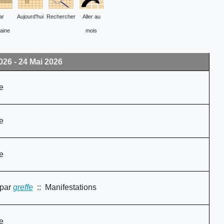
ar
Aujourd'hui
Rechercher
Aller au
aine
mois
026 - 24 Mai 2026
e
e
e
par
greffe
:: Manifestations
e