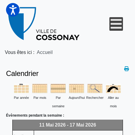
Vous êtes ici :
Accueil
Calendrier
Par année
Par mois
Par
Aujourd'hui
Rechercher
Aller au
semaine
mois
Évènements pendant la semaine :
11 Mai 2026 - 17 Mai 2026