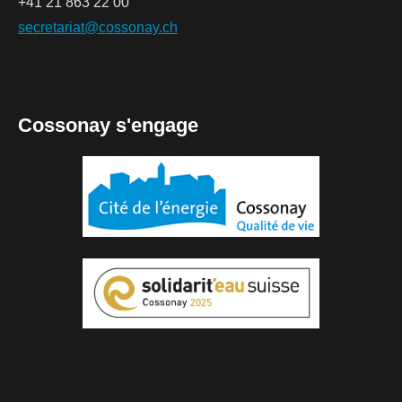
+41 21 863 22 00
secretariat@cossonay.ch
Cossonay s'engage