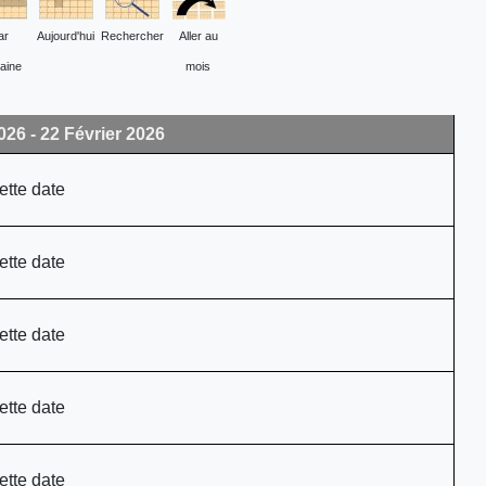
ar
Aujourd'hui
Rechercher
Aller au
aine
mois
026 - 22 Février 2026
ette date
ette date
ette date
ette date
ette date