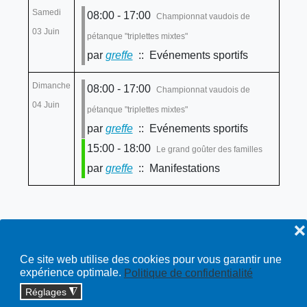
Samedi
08:00 - 17:00
Championnat vaudois de
03 Juin
pétanque "triplettes mixtes"
par
greffe
:: Evénements sportifs
Dimanche
08:00 - 17:00
Championnat vaudois de
04 Juin
pétanque "triplettes mixtes"
par
greffe
:: Evénements sportifs
15:00 - 18:00
Le grand goûter des familles
par
greffe
:: Manifestations
❌
Ce site web utilise des cookies pour vous garantir une
expérience optimale.
Politique de confidentialité
Réglages
◮