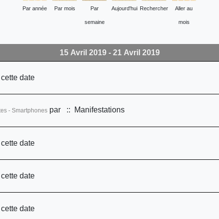
Par année
Par mois
Par
Aujourd'hui
Rechercher
Aller au
semaine
mois
15 Avril 2019 - 21 Avril 2019
 cette date
par
:: Manifestations
ttes - Smartphones
 cette date
 cette date
 cette date