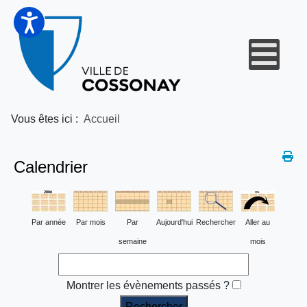
Vous êtes ici :
Accueil
Calendrier
Par année
Par mois
Par
Aujourd'hui
Rechercher
Aller au
semaine
mois
Montrer les évènements passés ?