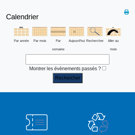
Calendrier
Par année
Par mois
Par
Aujourd'hui
Rechercher
Aller au
semaine
mois
Montrer les évènements passés ?