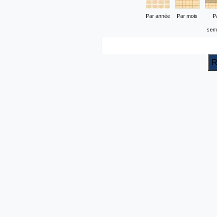
Par année
Par mois
P
sem