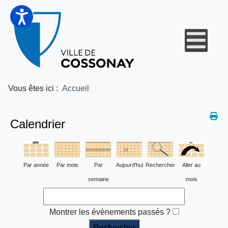
Vous êtes ici :
Accueil
Calendrier
Par année
Par mois
Par
Aujourd'hui
Rechercher
Aller au
semaine
mois
Montrer les évènements passés ?