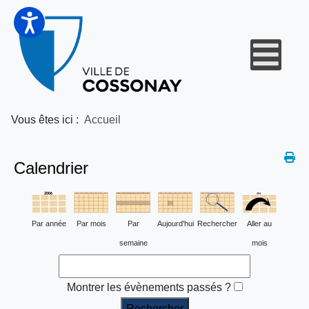
Vous êtes ici :
Accueil
Calendrier
Par année
Par mois
Par
Aujourd'hui
Rechercher
Aller au
semaine
mois
Montrer les évènements passés ?