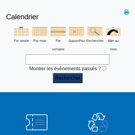
Calendrier
Par année
Par mois
Par
Aujourd'hui
Rechercher
Aller au
semaine
mois
Montrer les évènements passés ?