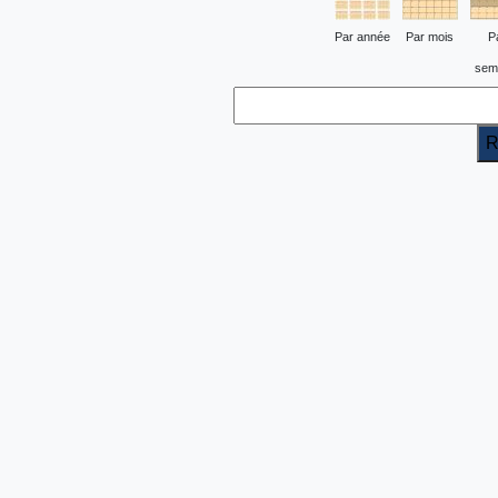
Par année
Par mois
P
sem