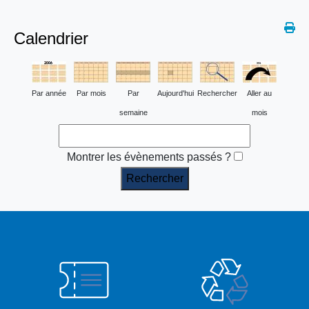
Calendrier
Par année
Par mois
Par
Aujourd'hui
Rechercher
Aller au
semaine
mois
Montrer les évènements passés ?