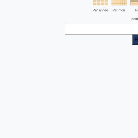
Par année
Par mois
P
sem