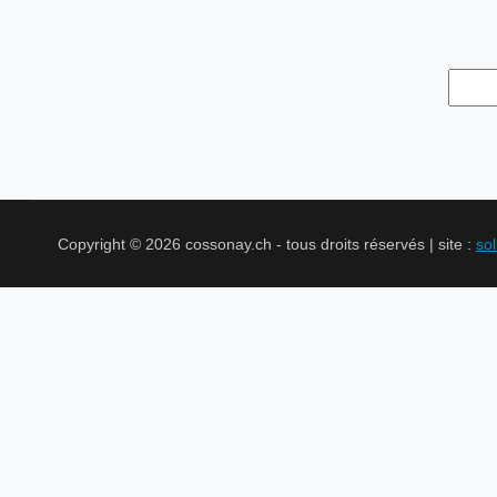
Copyright © 2026 cossonay.ch - tous droits réservés | site :
so