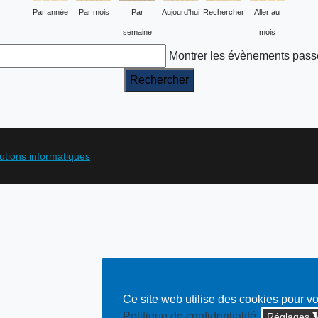
Par année
Par mois
Par
Aujourd'hui
Rechercher
Aller au
semaine
mois
Montrer les évènements pass
lutions informatiques
Ce site web utilise des cookies pour v
Politique de confidentialité
Réglages