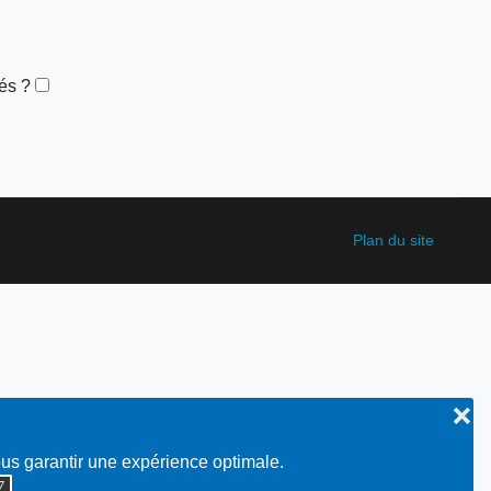
és ?
Plan du site
❌
ous garantir une expérience optimale.
◮