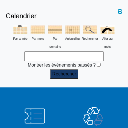
Calendrier
Par année
Par mois
Par
Aujourd'hui
Rechercher
Aller au
semaine
mois
Montrer les évènements passés ?