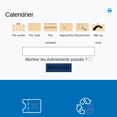
Calendrier
Par année
Par mois
Par
Aujourd'hui
Rechercher
Aller au
semaine
mois
Montrer les évènements passés ?