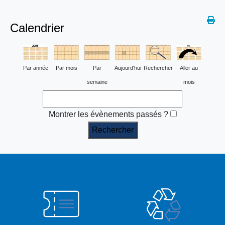
Calendrier
Par année
Par mois
Par
Aujourd'hui
Rechercher
Aller au
semaine
mois
Montrer les évènements passés ?