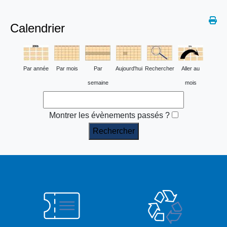
Calendrier
Par année
Par mois
Par
Aujourd'hui
Rechercher
Aller au
semaine
mois
Montrer les évènements passés ?