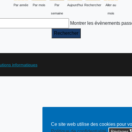
Par année
Par mois
Par
Aujourd'hui
Rechercher
Aller au
semaine
mois
Montrer les évènements pass
lutions informatiques
Ce site web utilise des cookies pour v
Politique de confidentialité
Réglages