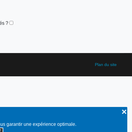
és ?
Plan du site
❌
ous garantir une expérience optimale.
◮