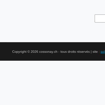
Copyright © 2026 cossonay.ch - tous droits réservés | site :
so