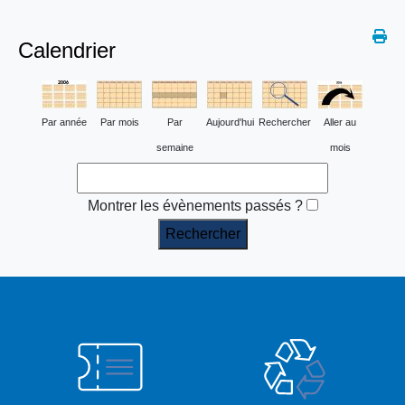
Calendrier
Par année
Par mois
Par
Aujourd'hui
Rechercher
Aller au
semaine
mois
Montrer les évènements passés ?