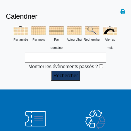
Calendrier
Par année
Par mois
Par
Aujourd'hui
Rechercher
Aller au
semaine
mois
Montrer les évènements passés ?