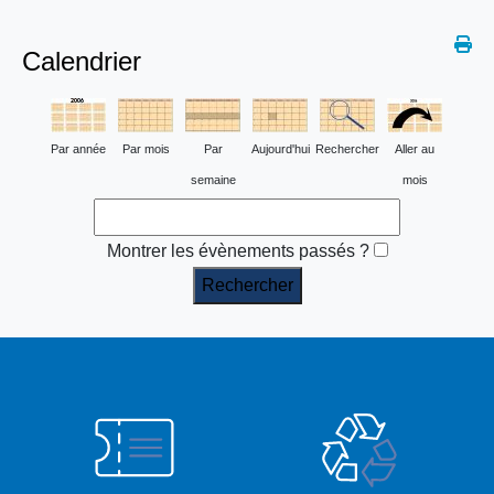
Calendrier
Par année
Par mois
Par
Aujourd'hui
Rechercher
Aller au
semaine
mois
Montrer les évènements passés ?