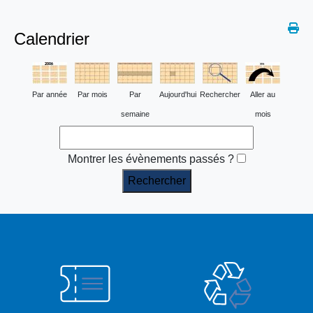
Calendrier
Par année
Par mois
Par
Aujourd'hui
Rechercher
Aller au
semaine
mois
Montrer les évènements passés ?