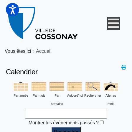
Vous êtes ici :
Accueil
Calendrier
Par année
Par mois
Par
Aujourd'hui
Rechercher
Aller au
semaine
mois
Montrer les évènements passés ?